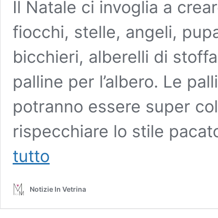
Il Natale ci invoglia a crea
fiocchi, stelle, angeli, pup
bicchieri, alberelli di stof
palline per l’albero. Le pal
potranno essere super colo
rispecchiare lo stile pacat
Come
tutto
fare
palline
di
Notizie In Vetrina
Natale
shabby
chic