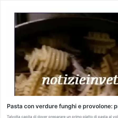
Pasta con verdure funghi e provolone: 
Talvolta capita di dover preparare un primo piatto di pasta al vo