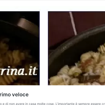
primo veloce
lo e di non avere in casa molte cose. L’importante è sempre essere cre