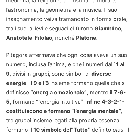
medicina, la religione, la filosofia, la morale,
l’astronomia, la geometria e la musica. Il suo
insegnamento veiva tramandato in forma orale,
tra i suoi allievi e seguaci ci furono
Giamblico,
Aristotele, Filolao
, nonché
Platone
.
Pitagora affermava che ogni cosa aveva un suo
numero, inclusa l’anima, e che i numeri dall’
1 al
9,
divisi in gruppi, sono simboli di
diverse
energie
,
il 9 e l’8
insieme formano quella che si
definisce
“energia emozionale”
, mentre
il 7-6-
5
, formano “l’energia intuitiva”,
infine 4-3-2-1-
costituiscono e formano “l’energia mentale”,
i
tre gruppi insieme legati alla propria essenza
formano il
10 simbolo del”Tutto”
definito
olos
. Il