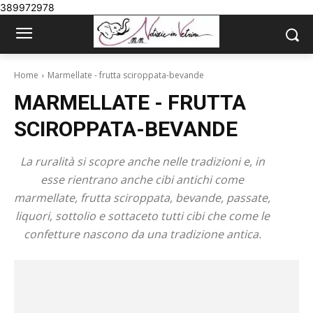
389972978
Home
Marmellate - frutta sciroppata-bevande
MARMELLATE - FRUTTA
SCIROPPATA-BEVANDE
La ruralità si scopre anche nelle tradizioni e, in
esse rientrano anche cibi antichi come
marmellate, frutta sciroppata, bevande, passate,
liquori, sottolio e sottaceto tutti cibi che come le
confetture nascono da una tradizione antica.