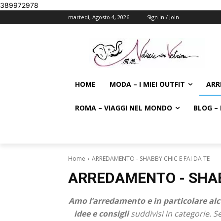
389972978
martedì, Agosto 4, 2026
Sign in / Join
HOME
MODA – I MIEI OUTFIT
ARR
ROMA – VIAGGI NEL MONDO
BLOG – 
Home
ARREDAMENTO - SHABBY CHIC E FAI DA TE
ARREDAMENTO - SHABB
Amo l’arredamento e in particolare alcu
idee e consigli
suddivisi in categorie. Se