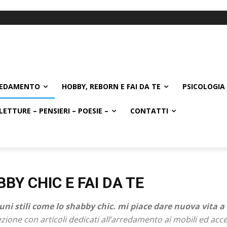
EDAMENTO
HOBBY, REBORN E FAI DA TE
PSICOLOGIA 
LETTURE – PENSIERI – POESIE –
CONTATTI
Y CHIC E FAI DA TE
ni stili come lo shabby chic. mi piace dare nuova vita a 
zione con articoli dedicati all’arredamento ai mobili ed access