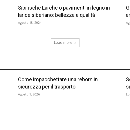
Sibirische Lärche o pavimenti in legno in
G
larice siberiano: bellezza e qualità
a
Agosto 18, 2024
Ag
Load more
Come impacchettare una reborn in
S
sicurezza per il trasporto
s
Agosto 1, 2026
Lu