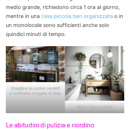
medio grande, richiedono circa 1 ora al giorno,
mentre in una
casa piccola ben organizzata
o in
un monolocale sono sufficienti anche solo
quindici minuti di tempo.
Scegliere la cucina: modelli
a confronto e regole di base
Bagno idee e piante
Le abitudini di pulizia e riordino