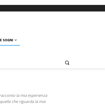
E SOGNI
 racconto la mia esperienza
 quella che riguarda la mia