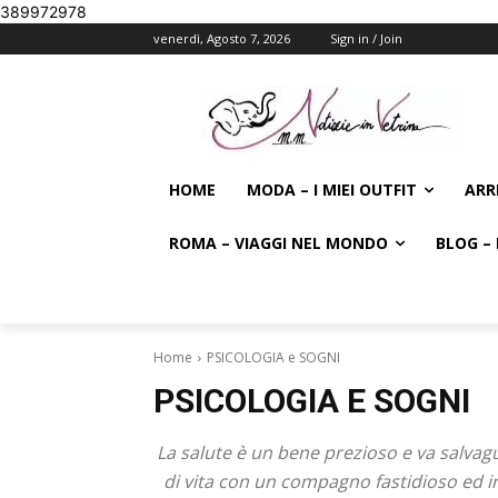
389972978
venerdì, Agosto 7, 2026
Sign in / Join
HOME
MODA – I MIEI OUTFIT
ARR
ROMA – VIAGGI NEL MONDO
BLOG – 
Home
PSICOLOGIA e SOGNI
PSICOLOGIA E SOGNI
La salute è un bene prezioso e va salvag
di vita con un compagno fastidioso ed ins