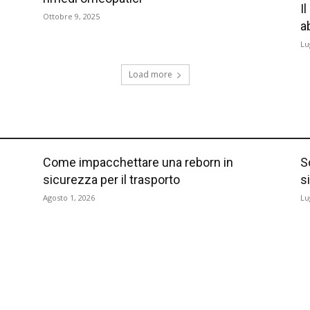
I
Ottobre 9, 2025
a
Lu
Load more
Come impacchettare una reborn in
S
sicurezza per il trasporto
s
Agosto 1, 2026
Lu