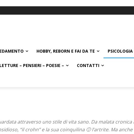
EDAMENTO
HOBBY, REBORN E FAI DA TE
PSICOLOGIA 
LETTURE – PENSIERI – POESIE –
CONTATTI
uardata attraverso uno stile di vita sano. Da malata cronica
idioso, “il crohn” e la sua coinquilina 🙂 l’artrite. Ma anche