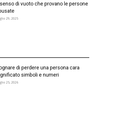
l senso di vuoto che provano le persone
busate
glio 29, 2025
ognare di perdere una persona cara
ignificato simboli e numeri
glio 25, 2026