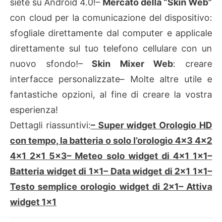
siete su Android 4.0!
–
Mercato della “Skin Web”
con cloud per la comunicazione del dispositivo:
sfogliale direttamente dal computer e applicale
direttamente sul tuo telefono cellulare con un
nuovo sfondo!
–
Skin Mixer Web
: creare
interfacce personalizzate
– Molte altre utile e
fantastiche opzioni, al fine di creare la vostra
esperienza!
Dettagli riassuntivi:
– Super widget Orologio HD
con tempo, la batteria o solo l’orologio 4×3 4×2
4×1 2×1 5×3
– Meteo solo widget di 4×1 1×1
–
Batteria widget di 1×1
– Data widget di 2×1 1×1
–
Testo semplice orologio widget di 2×1
– Attiva
widget 1×1