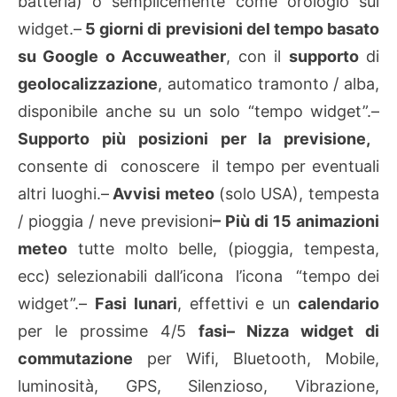
batteria) o semplicemente come orologio sul
widget.
–
5 giorni di previsioni del tempo basato
su Google o Accuweather
, con il
supporto
di
geolocalizzazione
, automatico tramonto / alba,
disponibile anche su un solo “tempo widget”.
–
Supporto più posizioni per la previsione,
consente di conoscere il tempo per eventuali
altri luoghi.
–
Avvisi meteo
(solo USA), tempesta
/ pioggia / neve previsioni
– Più di 15 animazioni
meteo
tutte molto belle, (pioggia, tempesta,
ecc) selezionabili dall’icona l’icona “tempo dei
widget”.
–
Fasi lunari
, effettivi e un
calendario
per le prossime 4/5
fasi
– Nizza widget di
commutazione
per Wifi, Bluetooth, Mobile,
luminosità, GPS, Silenzioso, Vibrazione,