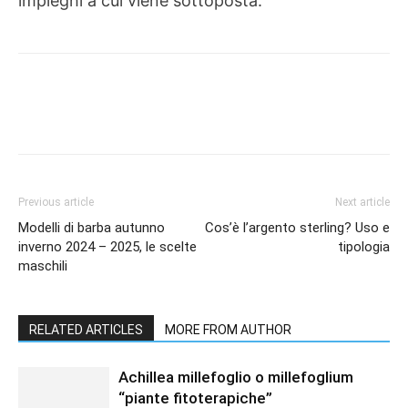
impieghi a cui viene sottoposta.
Previous article
Next article
Modelli di barba autunno
Cos’è l’argento sterling? Uso e
inverno 2024 – 2025, le scelte
tipologia
maschili
RELATED ARTICLES
MORE FROM AUTHOR
Achillea millefoglio o millefoglium
“piante fitoterapiche”