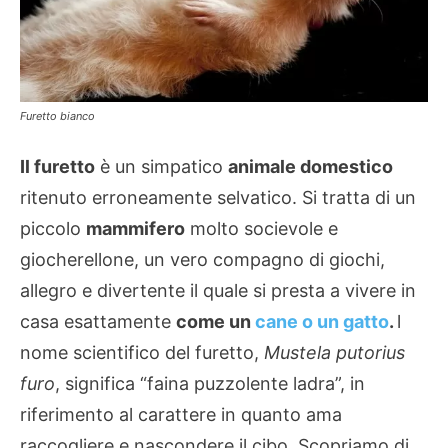
Furetto bianco
Il furetto
è un simpatico
animale domestico
ritenuto erroneamente selvatico. Si tratta di un
piccolo
mammifero
molto socievole e
giocherellone, un vero compagno di giochi,
allegro e divertente il quale si presta a vivere in
casa esattamente
come un
cane o un gatto
.
l
nome scientifico del furetto,
Mustela putorius
furo
, significa “faina puzzolente ladra”, in
riferimento al carattere in quanto ama
raccogliere e nascondere il cibo. Scopriamo di