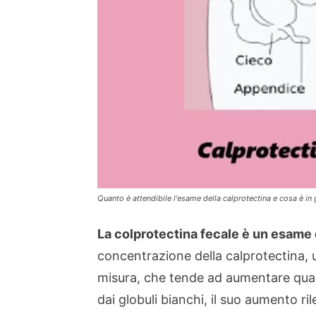
Quanto è attendibile l'esame della calprotectina e cosa è in 
La colprotectina fecale è un esame
concentrazione della calprotectina, u
misura, che tende ad aumentare qua
dai globuli bianchi, il suo aumento r