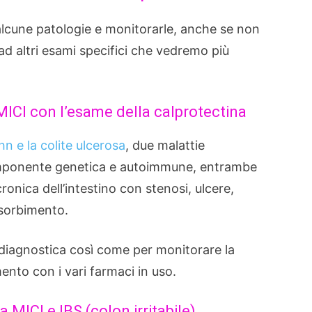
alcune patologie e monitorarle, anche se non
o ad altri esami specifici che vedremo più
MICI con l’esame della calprotectina
n e la colite ulcerosa
, due malattie
componente genetica e autoimmune, entrambe
onica dell’intestino con stenosi, ulcere,
assorbimento.
 diagnostica così come per monitorare la
mento con i vari farmaci in uso.
 MICI e IBS (colon irritabile)