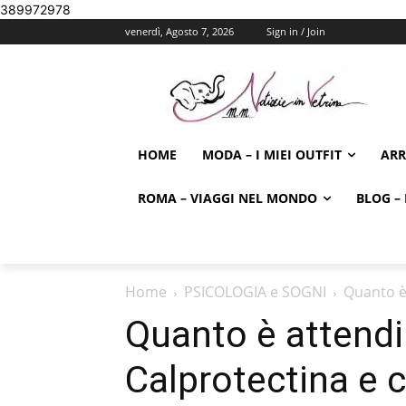
389972978
venerdì, Agosto 7, 2026
Sign in / Join
HOME
MODA – I MIEI OUTFIT
AR
ROMA – VIAGGI NEL MONDO
BLOG – 
Home
PSICOLOGIA e SOGNI
Quanto è 
Quanto è attendi
Calprotectina e c