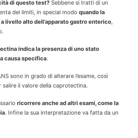
icità di questo test?
Sebbene si tratti di un
nta dei limiti, in special modo
quando la
a livello alto dell’apparato gastro enterico
,
o.
tectina indica la presenza di uno stato
la causa specifica
.
NS sono in grado di alterare l’esame, così
alire il valore della caprotectina.
essario
ricorrere anche ad altri esami, come la
ia
. Infine la sua interpretazione va fatta da un