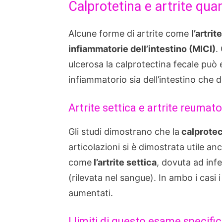
Calprotetina e artrite qua
Alcune forme di artrite come
l’artri
infiammatorie dell’intestino (MICI)
.
ulcerosa la calprotectina fecale può 
infiammatorio sia dell’intestino che de
Artrite settica e artrite reumat
Gli studi dimostrano che la
calprotec
articolazioni si è dimostrata utile anc
come
l’artrite settica
, dovuta ad infe
(rilevata nel sangue). In ambo i casi 
aumentati.
I limiti di questo esame specifi