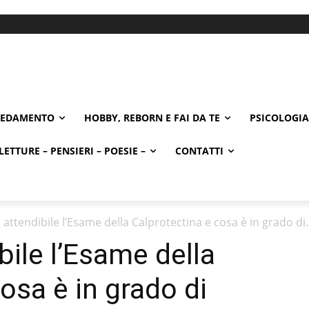
REDAMENTO
HOBBY, REBORN E FAI DA TE
PSICOLOGIA
LETTURE – PENSIERI – POESIE –
CONTATTI
attendibile l’Esame della Calprotectina e cosa è in grado di..
bile l’Esame della
osa è in grado di