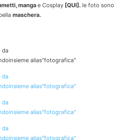
umetti, manga
e Cosplay
[QUI].
le foto sono
bella
maschera.