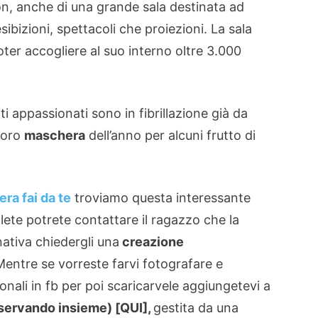
on, anche di una grande sala destinata ad
sibizioni, spettacoli che proiezioni. La sala
ter accogliere al suo interno oltre 3.000
i appassionati sono in fibrillazione già da
 loro
maschera
dell’anno per alcuni frutto di
ra fai da te
troviamo questa interessante
olete potrete contattare il ragazzo che la
rnativa chiedergli una
creazione
entre se vorreste farvi fotografare e
ionali in fb per poi scaricarvele aggiungetevi a
sservando insieme) [QUI]
,
gestita da una