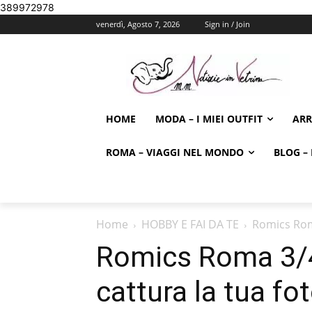
389972978
venerdì, Agosto 7, 2026
Sign in / Join
HOME
MODA – I MIEI OUTFIT
AR
ROMA – VIAGGI NEL MONDO
BLOG – 
Home
HOBBY E FAI DA TE
Romics Roma
Romics Roma 3/4
cattura la tua fot