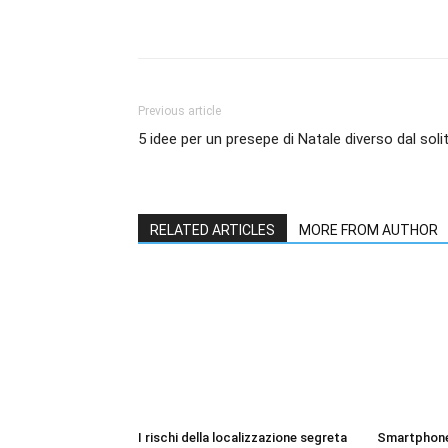
Share
Previous article
5 idee per un presepe di Natale diverso dal soli
RELATED ARTICLES
MORE FROM AUTHOR
I rischi della localizzazione segreta
Smartphone