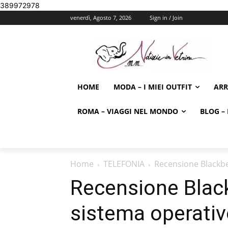
389972978
venerdì, Agosto 7, 2026
Sign in / Join
HOME
MODA – I MIEI OUTFIT
AR
ROMA – VIAGGI NEL MONDO
BLOG – 
Home
TELEFONIA
Recensione Blackbe
Recensione Black
sistema operativ