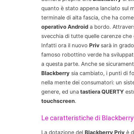
quanto è stato appena lanciato sul 
terminale di alta fascia, che ha come
operativo Android
a bordo. Attraverso
svecchia di tutte quelle carenze che 
Infatti ora il nuovo
Priv
sarà in grado 
famoso robottino verde ha sviluppato
a questa parte. Anche se sicurament
Blackberry
sia cambiato, i punti di 
nella mente dei consumatori: un sist
genere, ed una
tastiera QUERTY
estr
touchscreen
.
Le caratteristiche di Blackberry
La dotazione del
Blackberry Priv
è d