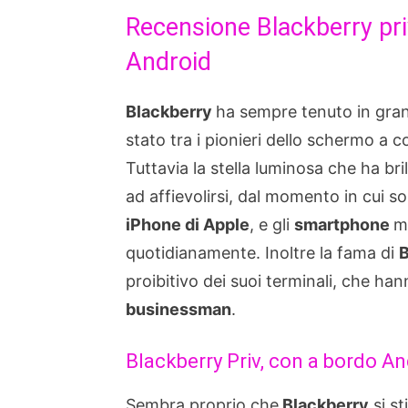
Recensione Blackberry pri
Android
Blackberry
ha sempre tenuto in gran
stato tra i pionieri dello schermo a c
Tuttavia la stella luminosa che ha bri
ad affievolirsi, dal momento in cui 
iPhone di Apple
, e gli
smartphone
m
quotidianamente. Inoltre la fama di
B
proibitivo dei suoi terminali, che ha
businessman
.
Blackberry Priv, con a bordo An
Sembra proprio che
Blackberry
si st