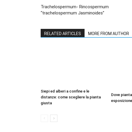
Trachelospermum- Rincospermum
“trachelospermum Jasminoides”
RELATED ARTICLES
MORE FROM AUTHOR
Siepi ed alberi a confine e le
Dove piantar
distanze: come scegliere la pianta
esposizione 
giusta