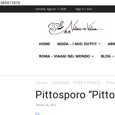
389972978
venerdì, Agosto 7, 2026
Sign in / Join
HOME
MODA – I MIEI OUTFIT
AR
ROMA – VIAGGI NEL MONDO
BLOG – 
Home
GIARDINI - FIORI E PIANTE
Pitt
Pittosporo “Pitt
Marzo 26, 2012