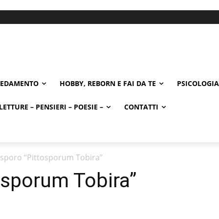
REDAMENTO
HOBBY, REBORN E FAI DA TE
PSICOLOGIA
LETTURE – PENSIERI – POESIE –
CONTATTI
osporo “Pittosporum Tobira”
osporum Tobira”