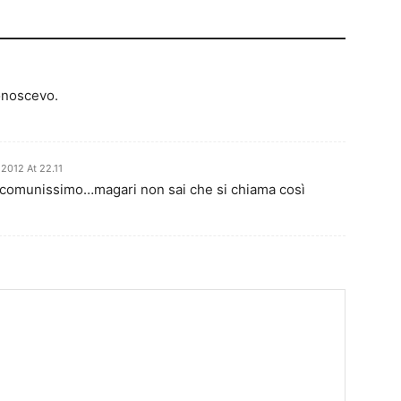
onoscevo.
 2012 At 22.11
 comunissimo…magari non sai che si chiama così