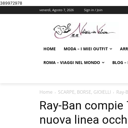
389972978
venerdì, Agosto 7, 2026
Sign in / Join
HOME
MODA – I MIEI OUTFIT
AR
ROMA – VIAGGI NEL MONDO
BLOG – 
Home
SCARPE, BORSE, GIOIELLI
Ray-B
Ray-Ban compie 7
nuova linea occhi