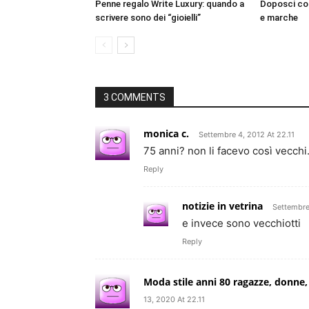
Penne regalo Write Luxury: quando a
Doposci com
scrivere sono dei “gioielli”
e marche
3 COMMENTS
monica c.
Settembre 4, 2012 At 22.11
75 anni? non li facevo così vecch
Reply
notizie in vetrina
Settembre
e invece sono vecchiotti
Reply
Moda stile anni 80 ragazze, donne, 
13, 2020 At 22.11