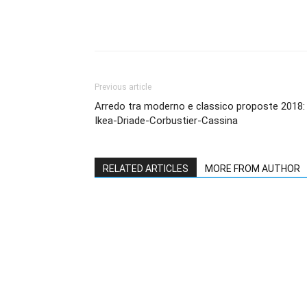
Share
Previous article
Arredo tra moderno e classico proposte 2018:
Ikea-Driade-Corbustier-Cassina
RELATED ARTICLES
MORE FROM AUTHOR