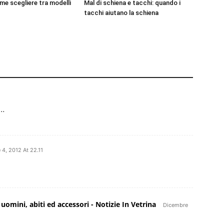
e scegliere tra modelli
Mal di schiena e tacchi: quando i
tacchi aiutano la schiena
i…
 4, 2012 At 22.11
uomini, abiti ed accessori - Notizie In Vetrina
Dicembre