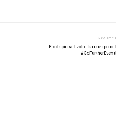
Next article
Ford spicca il volo: tra due giorni il
#GoFurtherEvent!