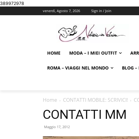
389972978
venerdì, Agosto 7, 2026
Sign in / Join
HOME
MODA – I MIEI OUTFIT
AR
ROMA – VIAGGI NEL MONDO
BLOG – 
Home
CONTATTI MOBILE: SCRIVICI!
C
CONTATTI MM
Maggio 17, 2012