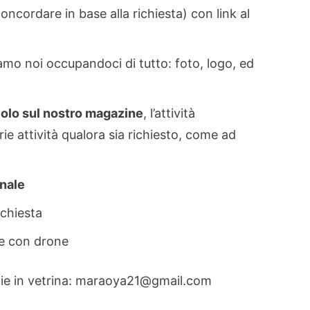
ncordare in base alla richiesta) con link al
amo noi occupandoci di tutto: foto, logo, ed
colo sul nostro magazine
, l’attività
rie attività qualora sia richiesto, come ad
onale
ichiesta
se con drone
tizie in vetrina: maraoya21@gmail.com