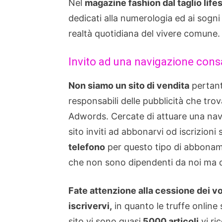
Nel
magazine fashion dal taglio life
dedicati alla numerologia ed ai sogni
realtà quotidiana del vivere comune.
Invito ad una navigazione cons
Non siamo un sito di vendita
pertant
responsabili delle pubblicità che tro
Adwords. Cercate di attuare una nav
sito inviti ad abbonarvi od iscrizioni
telefono
per questo tipo di abboname
che non sono dipendenti da noi ma da
Fate attenzione alla cessione dei vos
iscrivervi,
in quanto le truffe online 
sito vi sono quasi
5000 articoli
vi ri