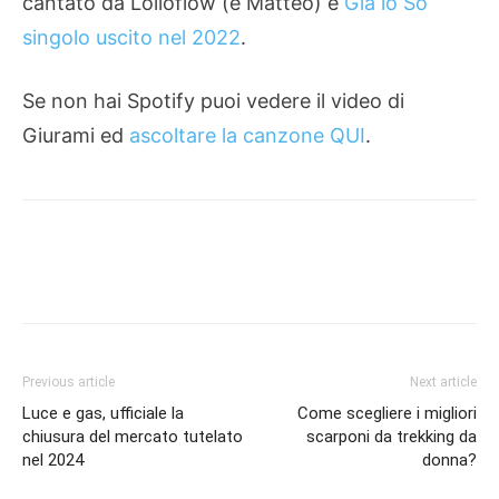
cantato da Lolloflow (e Matteo) e
Già lo So
singolo uscito nel 2022
.
Se non hai Spotify puoi vedere il video di
Giurami ed
ascoltare la canzone QUI
.
Previous article
Next article
Luce e gas, ufficiale la
Come scegliere i migliori
chiusura del mercato tutelato
scarponi da trekking da
nel 2024
donna?