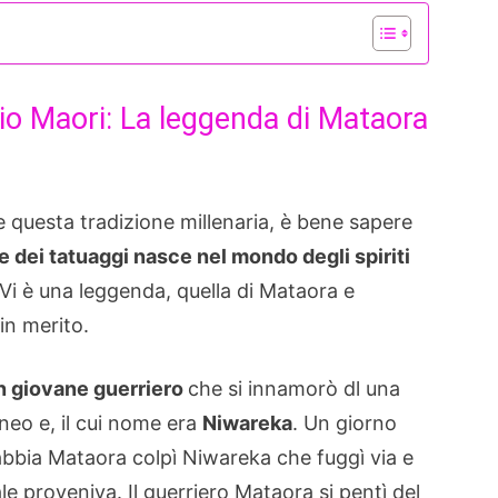
gio Maori: La leggenda di Mataora
uesta tradizione millenaria, è bene sapere
te dei tatuaggi nasce nel mondo degli spiriti
 Vi è una leggenda, quella di Mataora e
in merito.
n giovane guerriero
che si innamorò dl una
neo e, il cui nome era
Niwareka
. Un giorno
abbia Mataora colpì Niwareka che fuggì via e
le proveniva. Il guerriero Mataora si pentì del