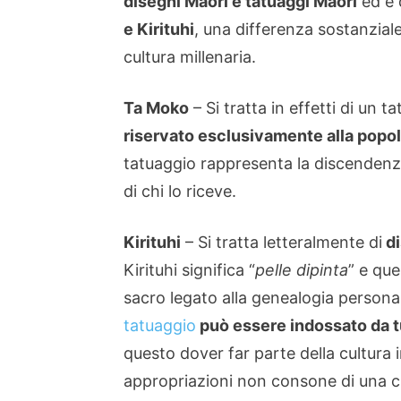
disegni Maori e tatuaggi Maori
ed è 
e Kirituhi
, una differenza sostanzial
cultura millenaria.
Ta Moko
– Si tratta in effetti di un 
riservato esclusivamente alla popo
tatuaggio rappresenta la discendenza
di chi lo riceve.
Kirituhi
– Si tratta letteralmente di
di
Kirituhi significa “
pelle dipinta
” e qu
sacro legato alla genealogia personal
tatuaggio
può essere indossato da t
questo dover far parte della cultura
appropriazioni non consone di una cult