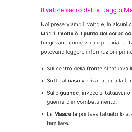
Il valore sacro del tatuaggio 
Noi preserviamo il volto e, in alcuni 
Maori
il volto è il punto del corpo c
fungevano come vera e propria carta d
potevano leggere informazioni prima
Sul centro della
fronte
si tatuava i
Sotto al
naso
veniva tatuata la fir
Sulle
guance
, invece si tatuavano i
guerriero in combattimento.
La
Mascella
portava tatuato lo sta
familiare.