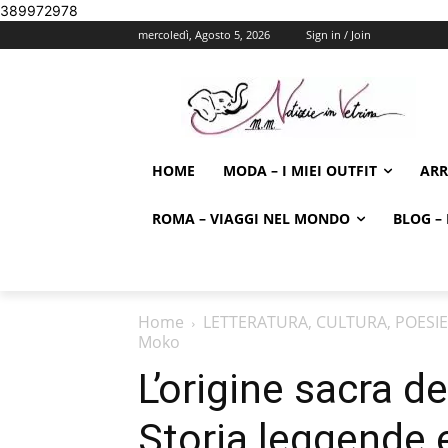
389972978
mercoledì, Agosto 5, 2026
Sign in / Join
HOME
MODA – I MIEI OUTFIT
AR
ROMA – VIAGGI NEL MONDO
BLOG – 
Home
LETTERATURA, CULTURA, POESIE
Moko
L’origine sacra d
Storia leggende e