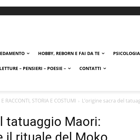
REDAMENTO
HOBBY, REBORN E FAI DA TE
PSICOLOGIA
LETTURE – PENSIERI – POESIE –
CONTATTI
 E RACCONTI, STORIA E COSTUMI
L’origine sacra del tatuag
el tatuaggio Maori:
 il rituale del Moko