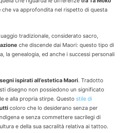
quella che riguarda le differenze
tra Ta Moko
e che va approfondita nel rispetto di questa
tatuaggio tradizionale, considerato sacro,
lazione
che discende dai Maori: questo tipo di
, la genealogia, ed anche i successi personali
segni ispirati all’estetica Maori
. Tradotto
esti disegno non possiedono un significato
e e alla propria stirpe. Questo
stile di
utti
coloro che lo desiderano senza per
 indigena e senza commettere sacrilegi di
ura e della sua sacralità relativa ai tattoo.