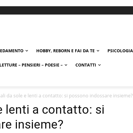
REDAMENTO
HOBBY, REBORN E FAI DA TE
PSICOLOGIA
LETTURE – PENSIERI – POESIE –
CONTATTI
ali da sole e lenti a contatto: si possono indossare insieme?
 lenti a contatto: si
re insieme?