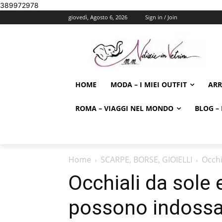
389972978
giovedì, Agosto 6, 2026
Sign in / Join
HOME
MODA – I MIEI OUTFIT
AR
ROMA – VIAGGI NEL MONDO
BLOG – 
Home
SCARPE, BORSE, GIOIELLI
Occhi
Occhiali da sole e
possono indossa