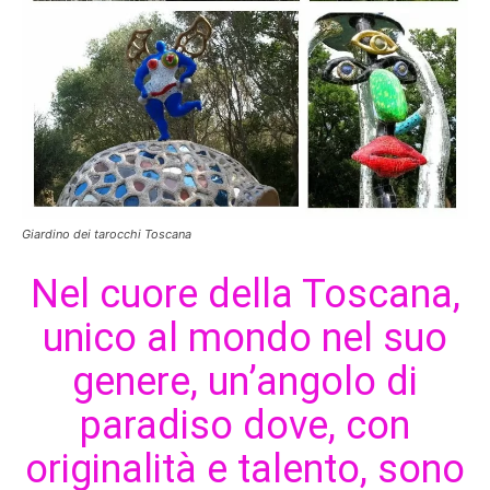
Giardino dei tarocchi Toscana
Nel cuore della Toscana,
unico al mondo nel suo
genere, un’angolo di
paradiso dove, con
originalità e talento, sono