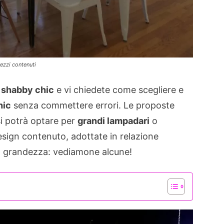
rezzi contenuti
e
shabby chic
e vi chiedete come scegliere e
hic
senza commettere errori. Le proposte
si potrà optare per
grandi lampadari
o
esign contenuto, adottate in relazione
sua grandezza: vediamone alcune!