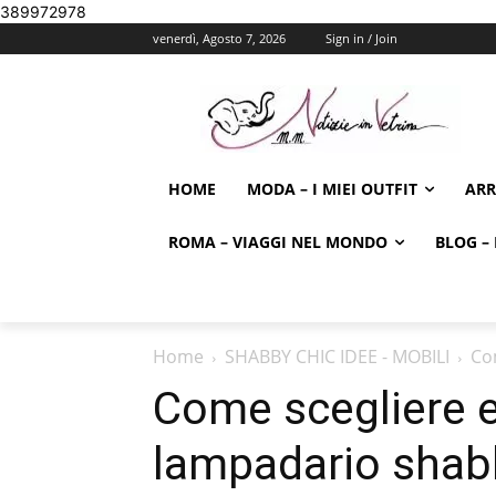
389972978
venerdì, Agosto 7, 2026
Sign in / Join
HOME
MODA – I MIEI OUTFIT
AR
ROMA – VIAGGI NEL MONDO
BLOG – 
Home
SHABBY CHIC IDEE - MOBILI
Co
Come scegliere e
lampadario shabb