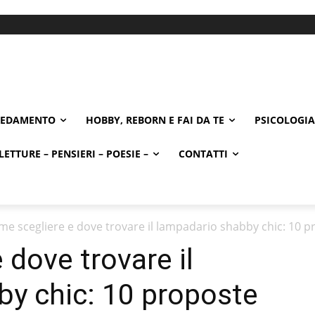
REDAMENTO
HOBBY, REBORN E FAI DA TE
PSICOLOGIA
LETTURE – PENSIERI – POESIE –
CONTATTI
me scegliere e dove trovare il lampadario shabby chic: 10 p
 dove trovare il
y chic: 10 proposte