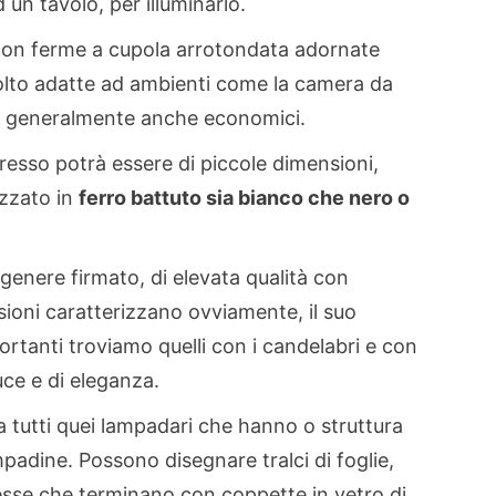
un tavolo, per illuminarlo.
on ferme a cupola arrotondata adornate
olto adatte ad ambienti come la camera da
ono generalmente anche economici.
gresso potrà essere di piccole dimensioni,
izzato in
ferro battuto sia bianco che nero o
 genere firmato, di elevata qualità con
sioni caratterizzano ovviamente, il suo
portanti troviamo quelli con i candelabri e con
uce e di eleganza.
a tutti quei lampadari che hanno o struttura
padine. Possono disegnare tralci di foglie,
plesse che terminano con coppette in vetro di