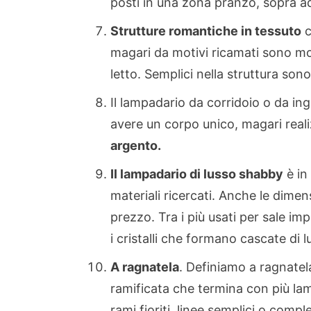
posti in una zona pranzo, sopra ad 
Strutture romantiche in tessuto
c
magari da motivi ricamati sono m
letto. Semplici nella struttura s
Il lampadario da corridoio o da in
avere un corpo unico, magari real
argento.
Il lampadario di lusso shabby
è in
materiali ricercati. Anche le dimen
prezzo. Tra i più usati per sale im
i cristalli che formano cascate di l
A ragnatela
. Definiamo a ragnatel
ramificata che termina con più lam
rami fioriti, linee semplici o com