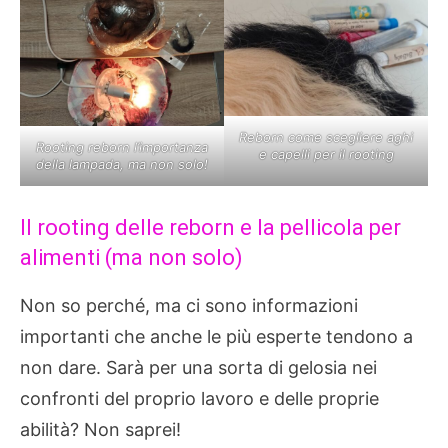
Reborn come scegliere aghi
Rooting reborn l’importanza
e capelli per il rooting
della lampada, ma non solo!
Il rooting delle reborn e la pellicola per
alimenti (ma non solo)
Non so perché, ma ci sono informazioni
importanti che anche le più esperte tendono a
non dare. Sarà per una sorta di gelosia nei
confronti del proprio lavoro e delle proprie
abilità? Non saprei!