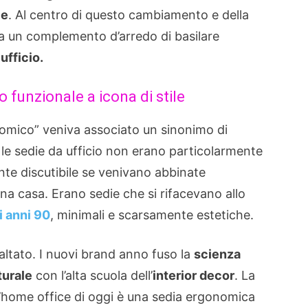
ce
. Al centro di questo cambiamento e della
ca un complemento d’arredo di basilare
ufficio.
o funzionale a icona di stile
nomico” veniva associato un sinonimo di
ti le sedie da ufficio non erano particolarmente
te discutibile se venivano abbinate
una casa. Erano sedie che si rifacevano allo
i anni 90
, minimali e scarsamente estetiche.
altato. I nuovi brand anno fuso la
scienza
turale
con l’alta scuola dell’
interior decor
. La
l’home office di oggi è una sedia ergonomica