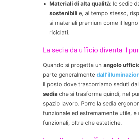
Materiali di alta qualità
: le sedie 
sostenibili
e, al tempo stesso, ris
si materiali premium come il legno 
riciclati.
La sedia da ufficio diventa il p
Quando si progetta un
angolo uffici
parte generalmente
dall’illuminazio
il posto dove trascorriamo seduti dall
sedia
che si trasforma quindi, nel p
spazio lavoro. Porre la sedia ergono
funzionale ed estremamente utile, e 
funzionali, oltre che estetiche.