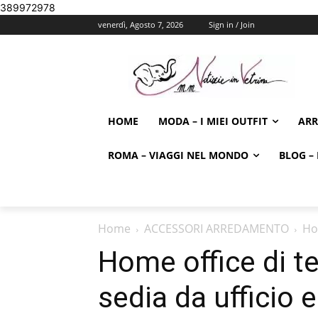
389972978
venerdì, Agosto 7, 2026
Sign in / Join
HOME
MODA – I MIEI OUTFIT
AR
ROMA – VIAGGI NEL MONDO
BLOG – 
Home
ACCESSORI ARREDAMENTO
Ho
Home office di t
sedia da ufficio 