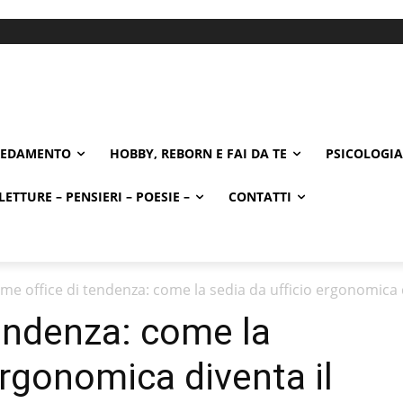
REDAMENTO
HOBBY, REBORN E FAI DA TE
PSICOLOGIA
LETTURE – PENSIERI – POESIE –
CONTATTI
me office di tendenza: come la sedia da ufficio ergonomica di
endenza: come la
ergonomica diventa il