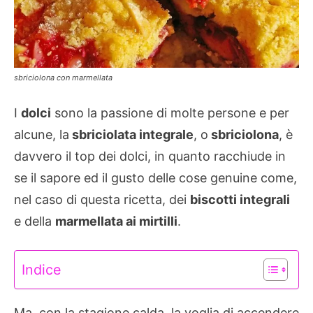
sbriciolona con marmellata
I
dolci
sono la passione di molte persone e per
alcune, la
sbriciolata integrale
, o
sbriciolona
, è
davvero il top dei dolci, in quanto racchiude in
se il sapore ed il gusto delle cose genuine come,
nel caso di questa ricetta, dei
biscotti integrali
e della
marmellata ai mirtilli
.
Indice
Ma, con la stagione calda, la voglia di accendere