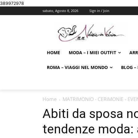
389972978
sabato, Agosto 8, 2026
Sign in / Join
HOME
MODA – I MIEI OUTFIT
AR
ROMA – VIAGGI NEL MONDO
BLOG – 
Home
MATRIMONIO - CERIMONIE - EVE
Abiti da sposa n
tendenze moda: ab