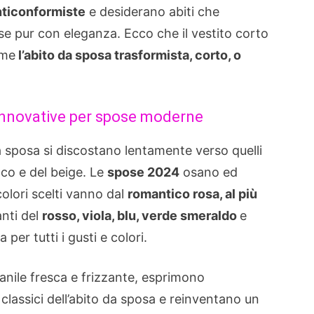
nticonformiste
e desiderano abiti che
 se pur con eleganza. Ecco che il vestito corto
ome
l’abito da sposa trasformista, corto, o
e innovative per spose moderne
a sposa si discostano lentamente verso quelli
nco e del beige. Le
spose 2024
osano ed
colori scelti vanno dal
romantico rosa, al più
anti del
rosso, viola, blu, verde smeraldo
e
a per tutti i gusti e colori.
nile fresca e frizzante, esprimono
 classici dell’abito da sposa e reinventano un