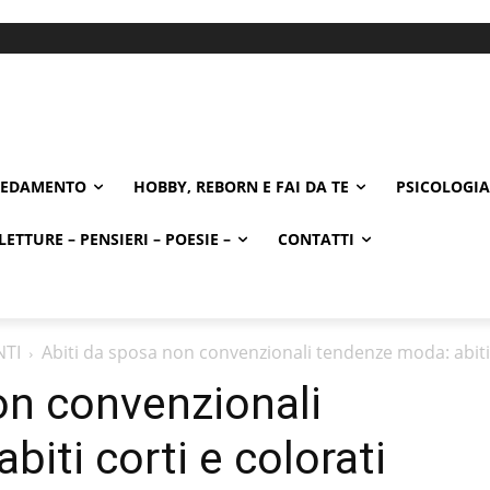
REDAMENTO
HOBBY, REBORN E FAI DA TE
PSICOLOGIA
LETTURE – PENSIERI – POESIE –
CONTATTI
NTI
Abiti da sposa non convenzionali tendenze moda: abiti 
on convenzionali
iti corti e colorati