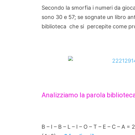
Secondo la smorfia i numeri da gioca
sono 30 e 57; se sognate un libro anti
biblioteca che si percepite come pro
Analizziamo la parola bibliote
B – I – B – L – I – O – T – E – C – A = 