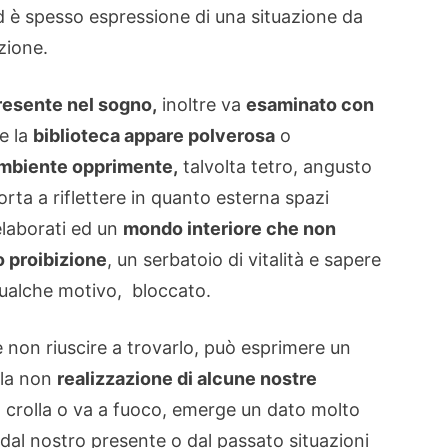
d è spesso espressione di una situazione da
zione.
resente nel sogno,
inoltre va
esaminato con
e la
biblioteca appare polverosa
o
mbiente opprimente,
talvolta tetro, angusto
rta a riflettere in quanto esterna spazi
 elaborati ed un
mondo interiore che non
o proibizione
, un serbatoio di vitalità e sapere
ualche motivo, bloccato.
 non riuscire a trovarlo, può esprimere un
lla non
realizzazione di alcune nostre
ca crolla o va a fuoco, emerge un dato molto
 dal nostro presente o dal passato situazioni