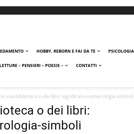
REDAMENTO
HOBBY, REBORN E FAI DA TE
PSICOLOGIA
LETTURE – PENSIERI – POESIE –
CONTATTI
e una biblioteca o dei libri: significato-numerologia-simboli
oteca o dei libri:
rologia-simboli