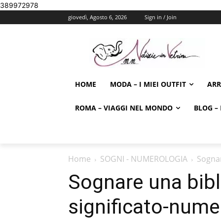
389972978
giovedì, Agosto 6, 2026
Sign in / Join
HOME
MODA – I MIEI OUTFIT
AR
ROMA – VIAGGI NEL MONDO
BLOG – 
Home
SOGNI - NUMEROLOGIA
Sognar
Sognare una bibli
significato-nume