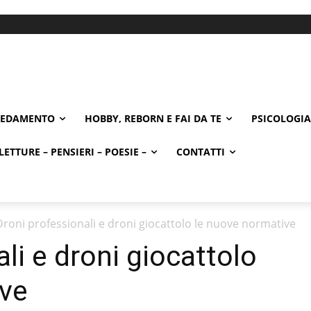
REDAMENTO
HOBBY, REBORN E FAI DA TE
PSICOLOGIA
LETTURE – PENSIERI – POESIE –
CONTATTI
Droni professionali e droni giocattolo le nuove normative
li e droni giocattolo
ive