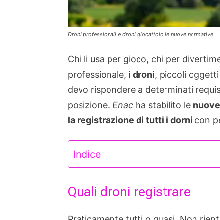
Droni professionali e droni giocattolo le nuove normative
Chi li usa per gioco, chi per diverti
professionale,
i droni
, piccoli oggetti
devo rispondere a determinati requisit
posizione.
Enac
ha stabilito le
nuove
la registrazione di tutti i dorni
con p
Indice
Quali droni registrare
Praticamente tutti o quasi. Non rien