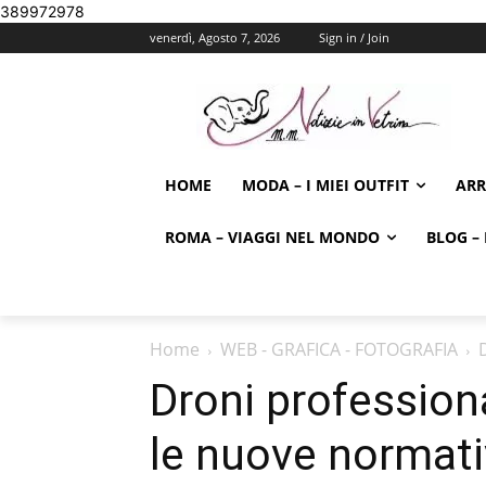
389972978
venerdì, Agosto 7, 2026
Sign in / Join
HOME
MODA – I MIEI OUTFIT
AR
ROMA – VIAGGI NEL MONDO
BLOG – 
Home
WEB - GRAFICA - FOTOGRAFIA
Droni professiona
le nuove normat