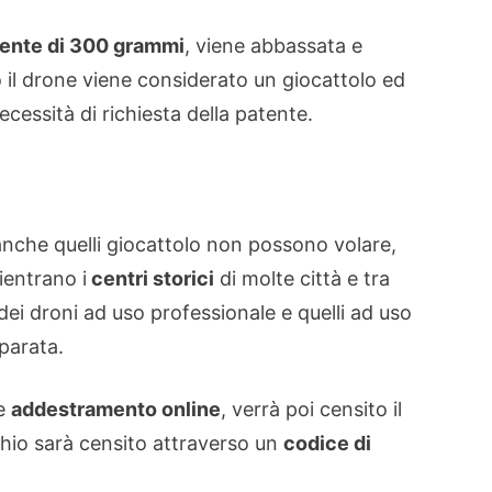
mente di 300 grammi
, viene abbassata e
 il drone viene considerato un giocattolo ed
essità di richiesta della patente.
e anche quelli giocattolo non possono volare,
rientrano i
centri storici
di molte città e tra
 dei droni ad uso professionale e quelli ad uso
iparata.
re
addestramento online
, verrà poi censito il
chio sarà censito attraverso un
codice di