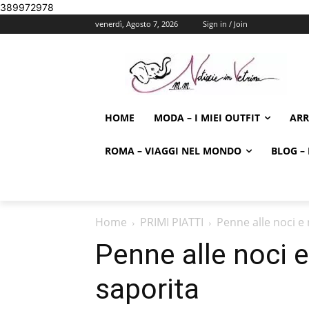
389972978
venerdì, Agosto 7, 2026
Sign in / Join
HOME
MODA – I MIEI OUTFIT
AR
ROMA – VIAGGI NEL MONDO
BLOG – 
Home
PRIMI PIATTI
Penne alle noci e
Penne alle noci e
saporita