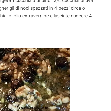
gete 1 cucchiaio di pinoli 3/4 cucchiai di uva
herigli di noci spezzati in 4 pezzi circa o
hiai di olio extravergine e lasciate cuocere 4