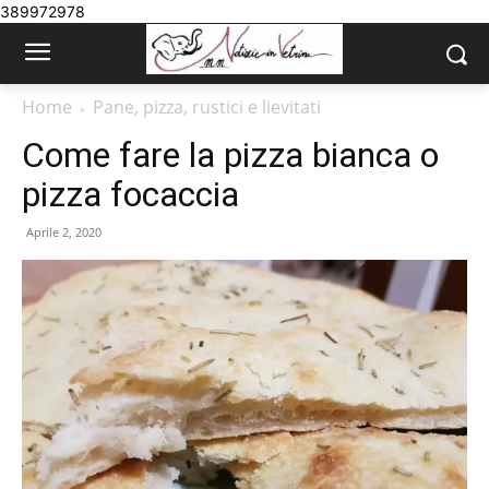
389972978
Home
Pane, pizza, rustici e lievitati
Come fare la pizza bianca o
pizza focaccia
Aprile 2, 2020