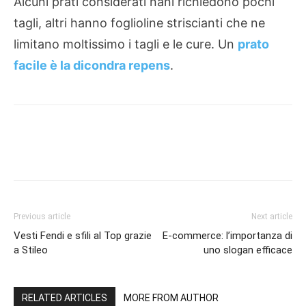
Alcuni prati considerati nani richiedono pochi
tagli, altri hanno foglioline striscianti che ne
limitano moltissimo i tagli e le cure. Un
prato
facile è la dicondra repens
.
Previous article
Next article
Vesti Fendi e sfili al Top grazie
E-commerce: l’importanza di
a Stileo
uno slogan efficace
RELATED ARTICLES
MORE FROM AUTHOR