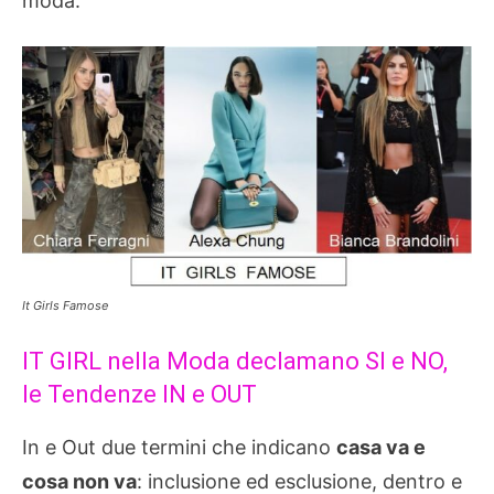
moda.
It Girls Famose
IT GIRL nella Moda declamano SI e NO,
le Tendenze IN e OUT
In e Out due termini che indicano
casa va e
cosa non va
: inclusione ed esclusione, dentro e