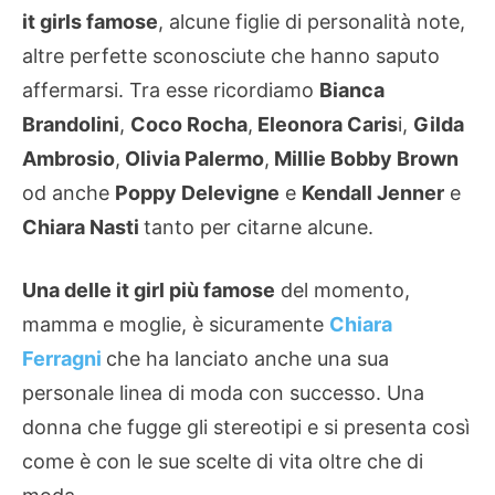
it girls famose
, alcune figlie di personalità note,
altre perfette sconosciute che hanno saputo
affermarsi. Tra esse ricordiamo
Bianca
Brandolini
,
Coco Rocha
,
Eleonora Caris
i,
Gilda
Ambrosio
,
Olivia Palermo
,
Millie Bobby Brown
od anche
Poppy Delevigne
e
Kendall Jenner
e
Chiara Nasti
tanto per citarne alcune.
Una delle it girl più famose
del momento,
mamma e moglie, è sicuramente
Chiara
Ferragni
che ha lanciato anche una sua
personale linea di moda con successo. Una
donna che fugge gli stereotipi e si presenta così
come è con le sue scelte di vita oltre che di