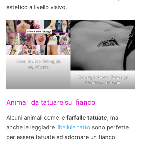
estetico a livello visivo.
Fiore di Loto Tatuaggio
significato
Tatuaggi donna: Tatuaggi
femminili sensuali
Animali da tatuare sul fianco
Alcuni animali come le
farfalle tatuate
, ma
anche le leggiadre
libellule tatto
sono perfette
per essere tatuate ed adornare un fianco