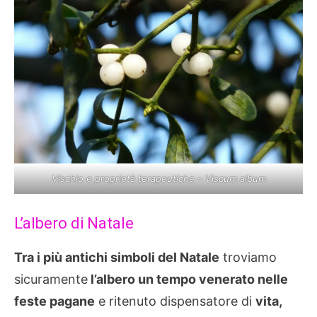
Vischio e proprietà terapeutiche – Viscum album
L’albero di Natale
Tra i più antichi simboli del Natale
troviamo
sicuramente
l’albero un tempo venerato nelle
feste pagane
e ritenuto dispensatore di
vita,