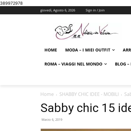
389972978
giovedì, Agosto 6, 2026
Sign in / Join
HOME
MODA – I MIEI OUTFIT
AR
ROMA – VIAGGI NEL MONDO
BLOG – 
Home
SHABBY CHIC IDEE - MOBILI
Sab
Sabby chic 15 id
Marzo 6, 2019