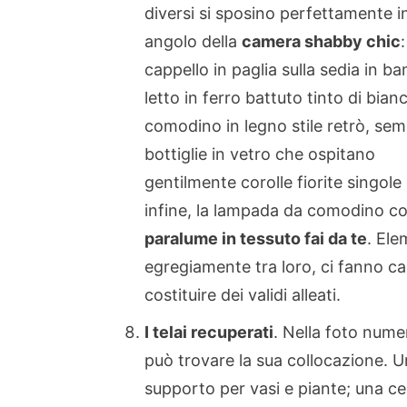
diversi si sposino
perfettamente i
angolo della
camera shabby chic
:
cappello in paglia sulla sedia in ba
letto in ferro battuto tinto di bianc
comodino in legno stile retrò, semp
bottiglie in vetro che ospitano
gentilmente corolle fiorite singole
infine, la lampada da comodino c
paralume in tessuto fai da te
. Ele
egregiamente tra loro, ci fanno cap
costituire dei validi alleati.
I telai recuperati
. Nella foto num
può trovare la sua collocazione. U
supporto per vasi e piante; una ces