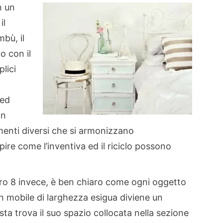
n un
 il
mbù, il
o con il
lici
 ed
on
menti diversi che si armonizzano
ire come l’inventiva ed il riciclo possono
ero 8 invece, è ben chiaro come ogni oggetto
n mobile di larghezza esigua diviene un
ta trova il suo spazio collocata nella sezione