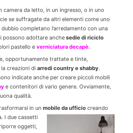
in camera da letto, in un ingresso, o in uno
cie se suffragate da altri elementi come uno
a dubbio completano l’arredamento con una
si possono adottare anche
sedie di riciclo
lori pastello e
verniciatura decapè
.
te, opportunamente trattate e tinte,
 la creazioni di
arredi country e shabby
.
sono indicate anche per creare piccoli mobili
by
e contenitori di vario genere. Ovviamente,
uona qualità.
trasformarsi in un
mobile da ufficio
creando
. I due cassetti
riporre oggetti,