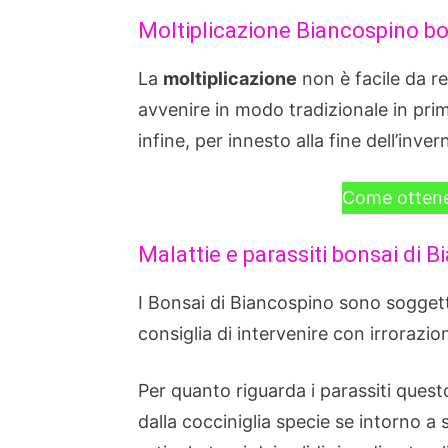
Moltiplicazione Biancospino b
La
moltiplicazione
non è facile da r
avvenire in modo tradizionale in prima
infine, per innesto alla fine dell’inve
Come ottene
Malattie e parassiti bonsai di 
I Bonsai di Biancospino sono soggetti
consiglia di intervenire con irrorazio
Per quanto riguarda i parassiti ques
dalla cocciniglia specie se intorno a 