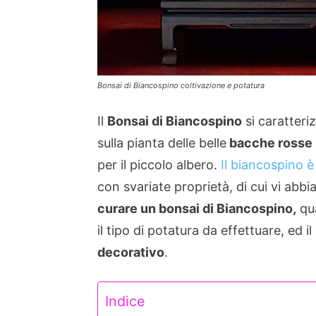
Bonsai di Biancospino coltivazione e potatura
Il
Bonsai di Biancospino
si caratteriz
sulla pianta delle belle
bacche rosse
per il piccolo albero.
Il biancospino 
con svariate proprietà, di cui vi ab
curare un bonsai di Biancospino,
qua
il tipo di potatura da effettuare, ed 
decorativo
.
Indice