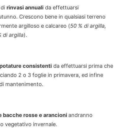
 di
rinvasi annuali
da effettuarsi
utunno. Crescono bene in qualsiasi terreno
mente argilloso e calcareo (
50 % di argilla,
 di argilla
).
potature consistenti
da effettuarsi prima che
lasciando 2 o 3 foglie in primavera, ed infine
a di mantenimento.
le bacche rosse e arancioni
andranno
so vegetativo invernale.