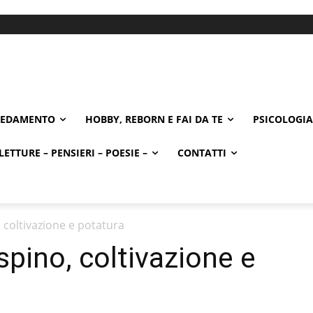
REDAMENTO
HOBBY, REBORN E FAI DA TE
PSICOLOGIA
LETTURE – PENSIERI – POESIE –
CONTATTI
 coltivazione e potatura
spino, coltivazione e