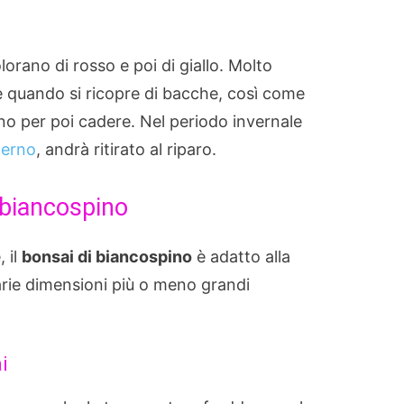
orano di rosso e poi di giallo. Molto
che quando si ricopre di bacche, così come
no per poi cadere. Nel periodo invernale
terno
, andrà ritirato al riparo.
 biancospino
, il
bonsai di biancospino
è adatto alla
rie dimensioni più o meno grandi
i