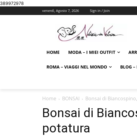
389972978
venerdì, Agosto 7, 2026
Sign in / Join
HOME
MODA – I MIEI OUTFIT
AR
ROMA – VIAGGI NEL MONDO
BLOG – 
Home
BONSAI
Bonsai di Biancospino,
Bonsai di Bianco
potatura