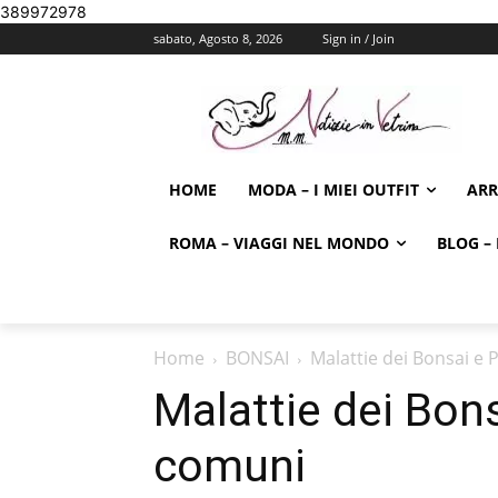
389972978
sabato, Agosto 8, 2026
Sign in / Join
HOME
MODA – I MIEI OUTFIT
AR
ROMA – VIAGGI NEL MONDO
BLOG – 
Home
BONSAI
Malattie dei Bonsai e 
Malattie dei Bons
comuni