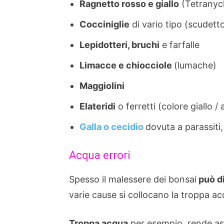
Ragnetto rosso e giallo
(Tetranych
Cocciniglie
di vario tipo (scudett
Lepidotteri, bruchi
e farfalle
Limacce e chiocciole
(lumache)
Maggiolini
Elateridi
o ferretti (colore giallo /
Galla o cecidio
dovuta a parassiti,
Acqua errori
Spesso il malessere dei bonsai
può d
varie cause si collocano la troppa ac
Troppa acqua
per esempio, rende asfi