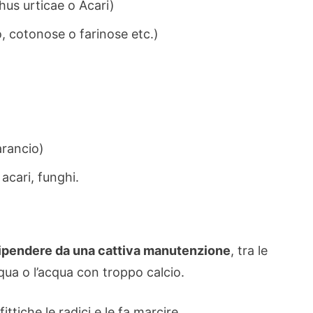
us urticae o Acari)
o, cotonose o farinose etc.)
 arancio)
 acari, funghi.
ipendere da una cattiva manutenzione
, tra le
qua o l’acqua con troppo calcio.
ttiche le radici e le fa marcire.