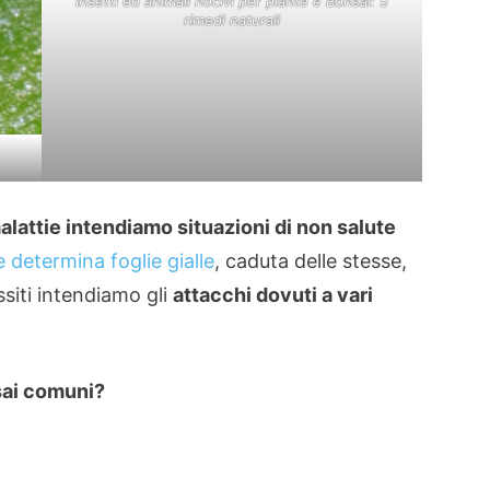
Insetti ed animali nocivi per piante e Bonsai: 5
rimedi naturali
alattie intendiamo situazioni di non salute
 determina foglie gialle
, caduta delle stesse,
siti intendiamo gli
attacchi dovuti a vari
nsai comuni?