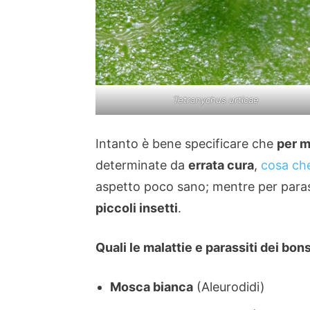
Tetranychus urticae
Intanto è bene specificare che
per m
determinate da
errata cura
,
cosa che
aspetto poco sano; mentre per paras
piccoli insetti
.
Quali le malattie e parassiti dei bo
Mosca bianca
(Aleurodidi)